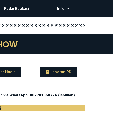
Radar Edukasi
Info
SHOW
ar Hadir
Laporan PD
min via WhatsApp. 087781560724 (Isbullah)
3